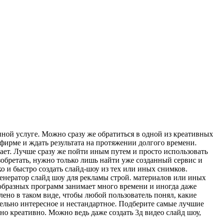
ной услуге. Можно сразу же обратиться в одной из креативных
й фирме и ждать результата на протяжении долгого времени.
ает. Лучше сразу же пойти иным путем и просто использовать
зобретать, нужно только лишь найти уже созданный сервис и
о и быстро создать слайд-шоу из тех или иных снимков.
енератор слайд шоу для рекламы строй. материалов или иных
нообразных программ занимает много времени и иногда даже
влено в таком виде, чтобы любой пользователь понял, какие
ительно интересное и нестандартное. Подберите самые лучшие
о креативно. Можно ведь даже создать 3д видео слайд шоу,