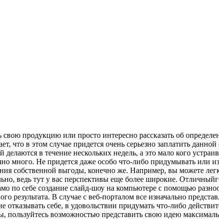
ь свою продукцию или просто интересно рассказать об определен
ает, что в этом случае придется очень серьезно заплатить данно
елаются в течение нескольких недель, а это мало кого устраив
чно много. Не придется даже особо что-либо придумывать или и
ния собственной выгоды, конечно же. Например, вы можете легк
льно, ведь тут у вас перспективы еще более широкие. Отличныйг
. Само по себе создание слайд-шоу на компьютере с помощью раз
ого результата. В случае с веб-порталом все изначально предста
, не отказывать себе, в удовольствии придумать что-либо действ
ы, пользуйтесь возможностью представить свою идею максимальн