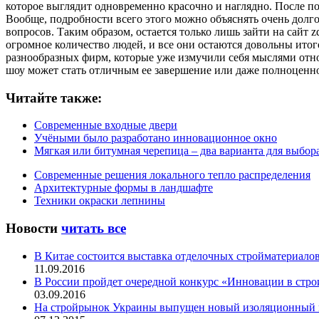
которое выглядит одновременно красочно и наглядно. После п
Вообще, подробности всего этого можно объяснять очень долго, 
вопросов. Таким образом, остается только лишь зайти на сайт 
огромное количество людей, и все они остаются довольны итого
разнообразных фирм, которые уже измучили себя мыслями отно
шоу может стать отличным ее завершение или даже полноценной
Читайте также:
Современные входные двери
Учёными было разработано инновационное окно
Мягкая или битумная черепица – два варианта для выбор
Современные решения локального тепло распределения
Архитектурные формы в ландшафте
Техники окраски лепнины
Новости
читать все
В Китае состоится выставка отделочных стройматериало
11.09.2016
В России пройдет очередной конкурс «Инновации в стро
03.09.2016
На стройрынок Украины выпущен новый изоляционный 