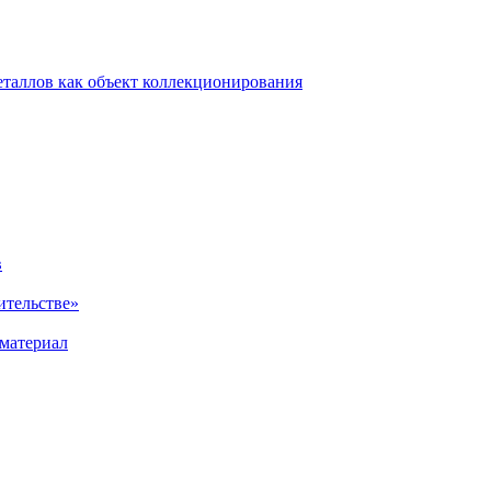
еталлов как объект коллекционирования
в
ительстве»
материал