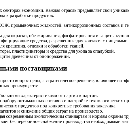
секторах экономики. Каждая отрасль предъявляет свои уникальн
да к разработке продуктов.
ОЖ, промывочных жидкостей, антикоррозионных составов и тех
 для окраски, обезжиривания, фосфатирования и защиты кузовн
нфицирующие средства, разрешенные для контакта с пищевыми 
ля крашения, отделки и обработки тканей.
торы, пластификаторы и средства для ухода за опалубкой.
защиты древесины от биопоражений.
льными поставщиками
осто вопрос цены, а стратегическое решение, влияющее на эфф
нных преимуществ:
бильными характеристиками от партии к партии.
подбору оптимальных составов и настройке технологических пр
ических продуктов под конкретные требования заказчика.
агентов и снижение общих затрат на производство.
ая современным экологическим стандартам и нормам охраны тр
вает бесперебойное снабжение производства необходимыми мат