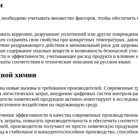
и
 необходимо учитывать множество факторов, чтобы обеспечить 
ывать коррозию, разрушение уплотнений или другие поврежден
ен сохранять свои свойства при конкретных температурах, давл
ствие раздражающего действия и минимальный риск для здоровья
кое содержание опасных веществ и возможность безопасной ути
ти и эффективности, учитывающее расход продукта и влияние н
каты соответствия и технические описания на русском языке.
нной химии
на новые вызовы и требования производителей. Современные тр
 логистических затрат, внедрение цифровых систем контроля р
дители химической продукции активно инвестируют в исследова
гативное воздействие на окружающую среду.
ечении эффективности и качества современных производственн
 затраты, повысить производительность и обеспечить соответс
ией, производители получают не просто химическую продукцию,
в стабильное и конкурентоспособное производство, способное