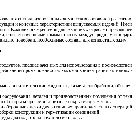
зования специализированных химических составов и реагентов.
родукции и конечные характеристики выпускаемых изделий. Им
риятия. Комплексные решения для различных отраслей промышле
, соответствующими самым строгим международным стандартам.
вильно подобрать необходимые составы для конкретных задач.
?
одуктов, предназначенных для использования в производствен
 требований промышленности: высокой концентрации активных в
масла и синтетические жидкости для металлообработки, обеспе
и оборудования, деталей и производственных помещений от техн
нгибиторы коррозии и защитные покрытия для металла.
и сборочные смазки для различных производственных операций
 сборки конструкций и герметизации соединений.
циды для подготовки технической воды.