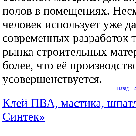
полов в помещениях. Несм
человек использует уже д
современных разработок т
рынка строительных матер
более, что её производств
усовершенствуется.
Назад
1
2
Клей ПВА, мастика, шпат
Синтек»
Карта сайта
|
Прайс-лист
|
Разное